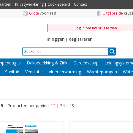
aarden
|
Privacyverklaring
|
Cookiebeleid
|
Contact
Grote
voorraad
Uitgebreide
keuze
Log in om uw prijs te zien
Inloggen
Registreren
|
ppendages
Dakbedekking & Zink
Gereedschap
Leidingsystem
Sanitair
Ventilatie
Vloerverwarming
Wamtepompen
Wate
39
|
Producten per pagina:
12
|
24
|
48