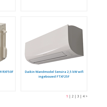
kW RXF50F
Daikin Wandmodel Sensira 2,5 kW wifi
ingebouwd FTXF25F
1
|
2
|
3
|
4
>