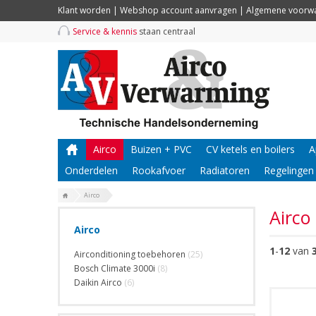
Klant worden
|
Webshop account aanvragen
|
Algemene voorw
Service & kennis
staan centraal
Airco
Buizen + PVC
CV ketels en boilers
A
Onderdelen
Rookafvoer
Radiatoren
Regelingen
Airco
Airco
Airco
1
-
12
van
Airconditioning toebehoren
(25)
Bosch Climate 3000i
(8)
Daikin Airco
(6)