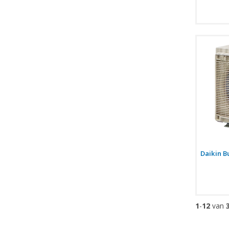
Daikin B
1
-
12
van