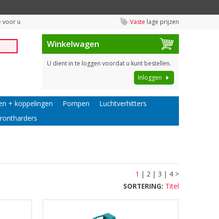
 voor u
Vaste
lage prijzen
Winkelwagen
U dient in te loggen voordat u kunt bestellen.
Inloggen
en + koppelingen
Pompen
Luchtverhitters
rontharders
1
|
2
|
3
|
4
>
SORTERING:
Titel