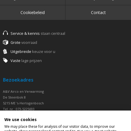
Cookiebeleid
Contact
Service & kennis
staan centraal
Grote
voorraad
Uitgebreide
keuze voor u
Vaste
lage prijzen
Bezoekadres
A&V Airco en Verwarming
De Steenbok 8
5215 ME 's-Hertogenbosch
Tel. nr.: 073-5225693
Fax nr.: 073-5225694
We use cookies
Openingstijden
We may place these for analysis of our visitor data, to improve our