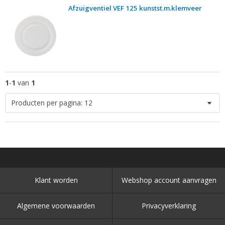
Afzuigventiel VEF 125 kunstst.m.klemveer
1
-
1
van
1
Producten per pagina:
12
Klant worden
Webshop account aanvragen
Algemene voorwaarden
Privacyverklaring