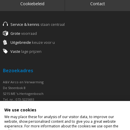
Cookiebeleid
Contact
Service & kennis
staan centraal
Grote
voorraad
Uitgebreide
keuze voor u
Vaste
lage prijzen
Bezoekadres
A&V Airco en Verwarming
De Steenbok 8
5215 ME 's-Hertogenbosch
Tel. nr.: 073-5225693
Fax nr.: 073-5225694
We use cookies
Openingstijden
We may place these for analysis of our visitor data, to improve our
website, show personalised content and to give you a great website
experience. For more information about the cookies we use open the
Ma t/m Vrij van 07.30 tot 16.30 uur