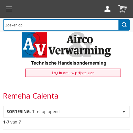
Log in om uw prijs te zien
Remeha Calenta
SORTERING:
Titel oplopend
1
-
7
van
7