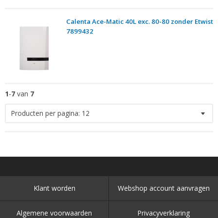
Calenta Ace-Matic 40L exc. 80-80 zonder Etwist
7899432
1
-
7
van
7
Producten per pagina:
12
Klant worden
Webshop account aanvragen
Algemene voorwaarden
Privacyverklaring