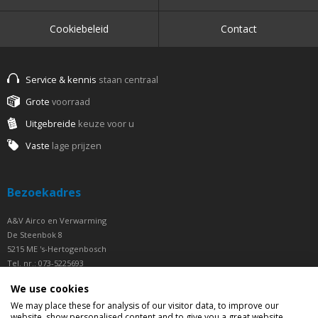
Cookiebeleid
Contact
Service & kennis
staan centraal
Grote
voorraad
Uitgebreide
keuze voor u
Vaste
lage prijzen
Bezoekadres
A&V Airco en Verwarming
De Steenbok 8
5215 ME 's-Hertogenbosch
Tel. nr.: 073-5225693
Fax nr.: 073-5225694
We use cookies
Openingstijden
We may place these for analysis of our visitor data, to improve our
website, show personalised content and to give you a great website