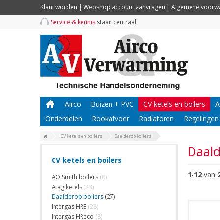
Klant worden
|
Webshop account aanvragen
|
Algemene voorw
Service & kennis
staan centraal
Airco
Buizen + PVC
CV ketels en boilers
A
Onderdelen
Rookafvoer
Radiatoren
Regelingen
CV ketels en boilers
Daalderop boilers
Daald
CV ketels en boilers
1
-
12
van
AO Smith boilers
(0)
Atag ketels
(23)
Daalderop boilers
(27)
Intergas HRE
(28)
Intergas HReco
(8)