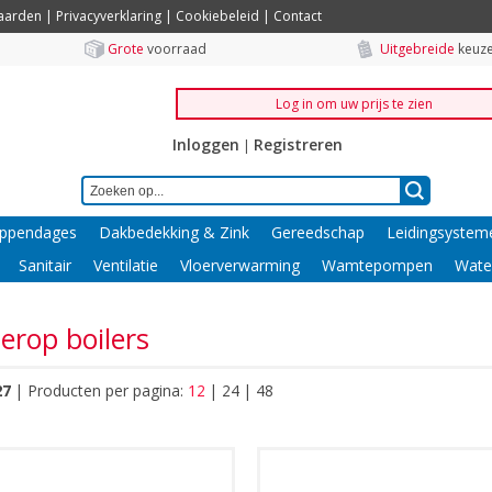
aarden
|
Privacyverklaring
|
Cookiebeleid
|
Contact
Grote
voorraad
Uitgebreide
keuze
Log in om uw prijs te zien
Inloggen
Registreren
|
ppendages
Dakbedekking & Zink
Gereedschap
Leidingsystem
Sanitair
Ventilatie
Vloerverwarming
Wamtepompen
Wate
erop boilers
27
|
Producten per pagina:
12
|
24
|
48