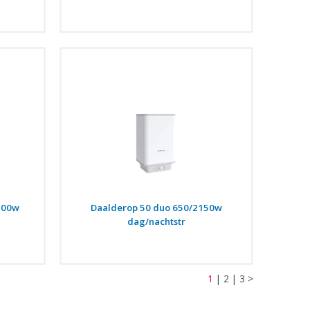
500w
Daalderop 50 duo 650/2150w
dag/nachtstr
1
|
2
|
3
>