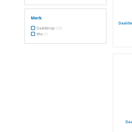
Merk
Daalde
Daalderop
(26)
Itho
(1)
Daa