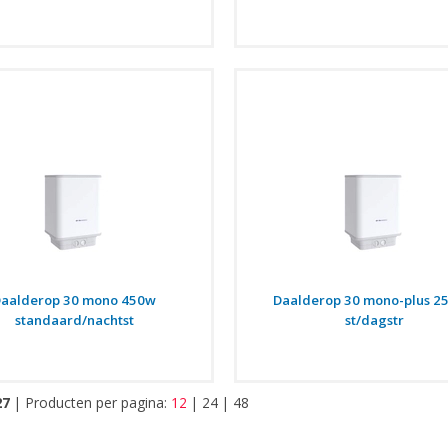
aalderop 30 mono 450w
Daalderop 30 mono-plus 2
standaard/nachtst
st/dagstr
27
|
Producten per pagina:
12
|
24
|
48