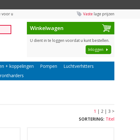
 voor u
Vaste
lage prijzen
Winkelwagen
U dient in te loggen voordat u kunt bestellen.
Inloggen
en + koppelingen
Pompen
Luchtverhitters
rontharders
1
|
2
|
3
>
SORTERING:
Titel