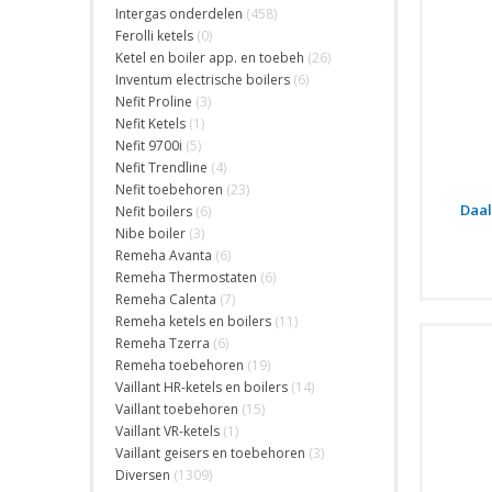
Intergas onderdelen
(458)
Ferolli ketels
(0)
Ketel en boiler app. en toebeh
(26)
Inventum electrische boilers
(6)
Nefit Proline
(3)
Nefit Ketels
(1)
Nefit 9700i
(5)
Nefit Trendline
(4)
Nefit toebehoren
(23)
Daa
Nefit boilers
(6)
Nibe boiler
(3)
Remeha Avanta
(6)
Remeha Thermostaten
(6)
Remeha Calenta
(7)
Remeha ketels en boilers
(11)
Remeha Tzerra
(6)
Remeha toebehoren
(19)
Vaillant HR-ketels en boilers
(14)
Vaillant toebehoren
(15)
Vaillant VR-ketels
(1)
Vaillant geisers en toebehoren
(3)
Diversen
(1309)