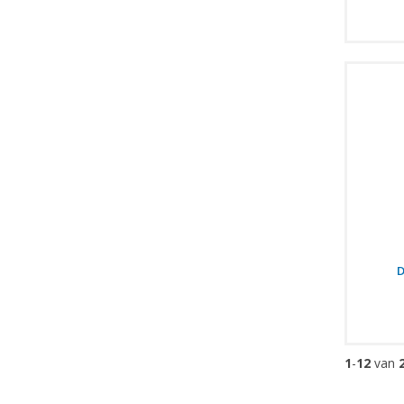
D
1
-
12
van