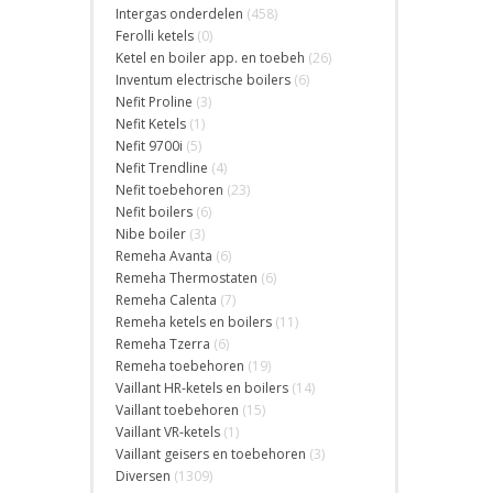
Intergas onderdelen
(458)
Ferolli ketels
(0)
Ketel en boiler app. en toebeh
(26)
Inventum electrische boilers
(6)
Nefit Proline
(3)
Nefit Ketels
(1)
Nefit 9700i
(5)
Nefit Trendline
(4)
Nefit toebehoren
(23)
Nefit boilers
(6)
Nibe boiler
(3)
Remeha Avanta
(6)
Remeha Thermostaten
(6)
Remeha Calenta
(7)
Remeha ketels en boilers
(11)
Remeha Tzerra
(6)
Remeha toebehoren
(19)
Vaillant HR-ketels en boilers
(14)
Vaillant toebehoren
(15)
Vaillant VR-ketels
(1)
Vaillant geisers en toebehoren
(3)
Diversen
(1309)