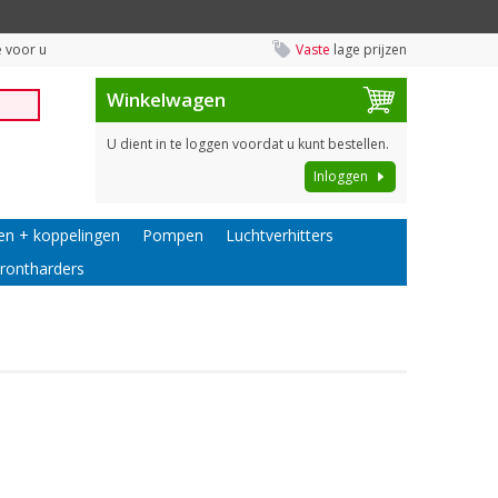
 voor u
Vaste
lage prijzen
Winkelwagen
U dient in te loggen voordat u kunt bestellen.
Inloggen
en + koppelingen
Pompen
Luchtverhitters
rontharders