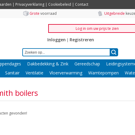
aarden
|
Privacyverklaring
|
Cookiebeleid
|
Contact
Grote
voorraad
Uitgebreide
keuze
Log in om uw prijs te zien
Inloggen
Registreren
|
ppendages
Dakbedekking & Zink
Gereedschap
Leidingsystem
Sanitair
Ventilatie
Vloerverwarming
Wamtepompen
Wate
ith boilers
cten gevonden!