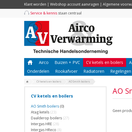
Klant worden
|
Webshop account aanvragen
|
Algemene voorw
Service & kennis
staan centraal
Airco
Buizen + PVC
CV ketels en boilers
A
Onderdelen
Rookafvoer
Radiatoren
Regelingen
CV ketels en boilers
AO Smith boilers
AO Sm
CV ketels en boilers
AO Smith boilers
(0)
Geen produ
Atag ketels
(23)
Daalderop boilers
(27)
Intergas HRE
(28)
Intergas HReco
(8)