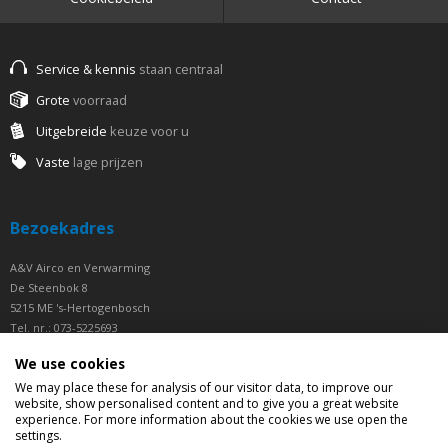
Service & kennis
staan centraal
Grote
voorraad
Uitgebreide
keuze voor u
Vaste
lage prijzen
Bezoekadres
A&V Airco en Verwarming
De Steenbok 8
5215 ME 's-Hertogenbosch
Tel. nr.: 073-5225693
Fax nr.: 073-5225694
We use cookies
Openingstijden
We may place these for analysis of our visitor data, to improve our
website, show personalised content and to give you a great website
experience. For more information about the cookies we use open the
Ma t/m Vrij van 07.30 tot 16.30 uur
settings.