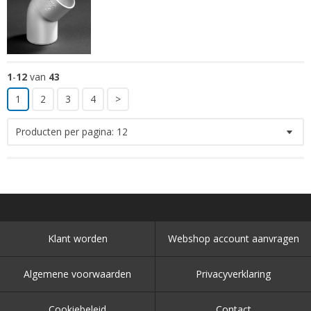
1
-
12
van
43
1
2
3
4
>
Producten per pagina:
12
Klant worden
Webshop account aanvragen
Algemene voorwaarden
Privacyverklaring
Cookiebeleid
Contact