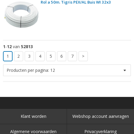
Rol a 50m. Tigris PEX/AL Buis WI 32x3
1
-
12
van
52813
1
2
3
4
5
6
7
>
Producten per pagina:
12
Klant worden
Webshop account aanvragen
Algemene voorwaarden
Privacyverklaring