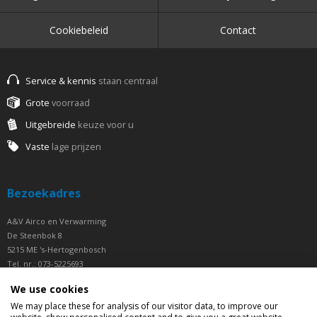
Cookiebeleid
Contact
Service & kennis
staan centraal
Grote
voorraad
Uitgebreide
keuze voor u
Vaste
lage prijzen
Bezoekadres
A&V Airco en Verwarming
De Steenbok 8
5215 ME 's-Hertogenbosch
Tel. nr.: 073-5225693
Fax nr.: 073-5225694
We use cookies
Openingstijden
We may place these for analysis of our visitor data, to improve our