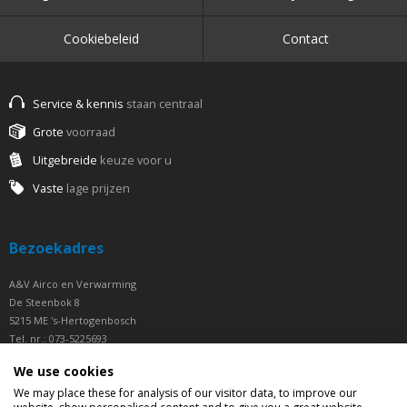
Cookiebeleid
Contact
Service & kennis
staan centraal
Grote
voorraad
Uitgebreide
keuze voor u
Vaste
lage prijzen
Bezoekadres
A&V Airco en Verwarming
De Steenbok 8
5215 ME 's-Hertogenbosch
Tel. nr.: 073-5225693
Fax nr.: 073-5225694
We use cookies
Openingstijden
We may place these for analysis of our visitor data, to improve our