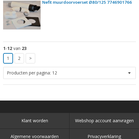
Nefit muurdoorvoerset Ø80/125 7746901766
1
-
12
van
23
1
2
>
Producten per pagina:
12
Klant worden
Webshop account aanvragen
Algemene voorwaarden
Privacyverklaring