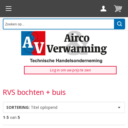
Log in om uw prijs te zien
RVS bochten + buis
SORTERING:
Titel oplopend
1
-
5
van
5