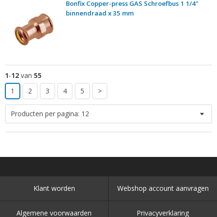
Bonfix Copper-press GAS Schroefbus 1 1/4"
binnendraad x 35 mm
1
-
12
van
55
1
2
3
4
5
>
Producten per pagina:
12
Klant worden
Webshop account aanvragen
Algemene voorwaarden
Privacyverklaring