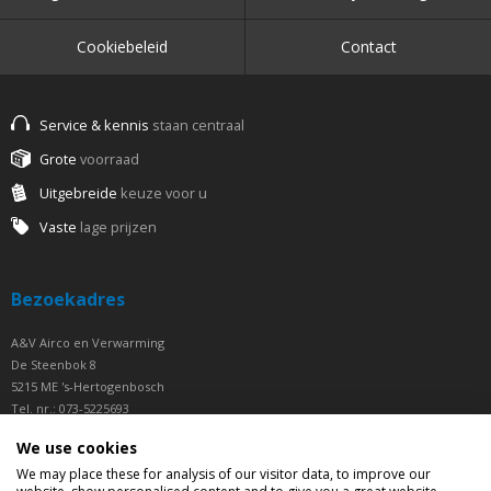
Cookiebeleid
Contact
Service & kennis
staan centraal
Grote
voorraad
Uitgebreide
keuze voor u
Vaste
lage prijzen
Bezoekadres
A&V Airco en Verwarming
De Steenbok 8
5215 ME 's-Hertogenbosch
Tel. nr.: 073-5225693
Fax nr.: 073-5225694
We use cookies
Openingstijden
We may place these for analysis of our visitor data, to improve our