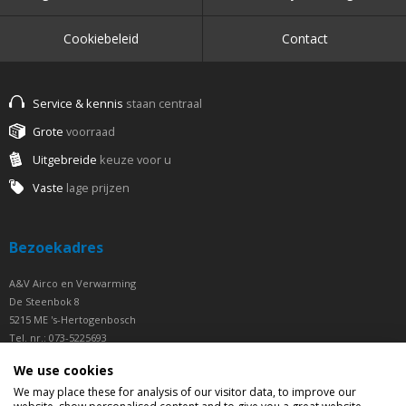
Cookiebeleid
Contact
Service & kennis
staan centraal
Grote
voorraad
Uitgebreide
keuze voor u
Vaste
lage prijzen
Bezoekadres
A&V Airco en Verwarming
De Steenbok 8
5215 ME 's-Hertogenbosch
Tel. nr.: 073-5225693
Fax nr.: 073-5225694
We use cookies
Openingstijden
We may place these for analysis of our visitor data, to improve our