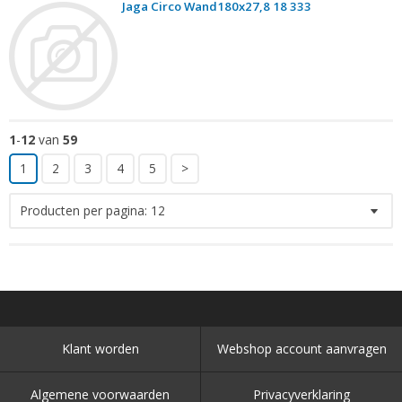
Jaga Circo Wand180x27,8 18 333
1
-
12
van
59
1
2
3
4
5
>
Producten per pagina:
12
Klant worden
Webshop account aanvragen
Algemene voorwaarden
Privacyverklaring