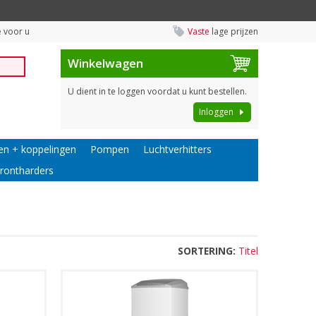
 voor u
Vaste
lage prijzen
Winkelwagen
U dient in te loggen voordat u kunt bestellen.
Inloggen
en + koppelingen
Pompen
Luchtverhitters
rontharders
SORTERING:
Titel