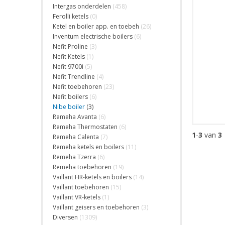
Intergas onderdelen
(458)
Ferolli ketels
(0)
Ketel en boiler app. en toebeh
(26)
Inventum electrische boilers
(6)
Nefit Proline
(3)
Nefit Ketels
(1)
Nefit 9700i
(5)
Nefit Trendline
(4)
Nefit toebehoren
(23)
Nefit boilers
(6)
Nibe boiler
(3)
Remeha Avanta
(6)
Remeha Thermostaten
(6)
1
-
3
van
3
Remeha Calenta
(7)
Remeha ketels en boilers
(11)
Remeha Tzerra
(6)
Remeha toebehoren
(19)
Vaillant HR-ketels en boilers
(14)
Vaillant toebehoren
(15)
Vaillant VR-ketels
(1)
Vaillant geisers en toebehoren
(3)
Diversen
(1309)