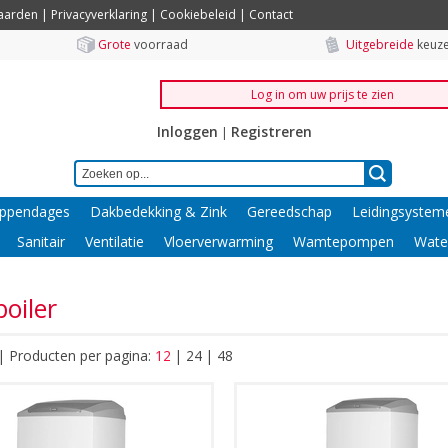
aarden
|
Privacyverklaring
|
Cookiebeleid
|
Contact
Grote
voorraad
Uitgebreide
keuze
Log in om uw prijs te zien
Inloggen
Registreren
|
ppendages
Dakbedekking & Zink
Gereedschap
Leidingsystem
Sanitair
Ventilatie
Vloerverwarming
Wamtepompen
Wate
boiler
|
Producten per pagina:
12
|
24
|
48