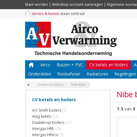
Klant worden
|
Webshop account aanvragen
|
Algemene voorw
Service & kennis
staan centraal
Airco
Buizen + PVC
CV ketels en boilers
A
Onderdelen
Rookafvoer
Radiatoren
Regelingen
CV ketels en boilers
Nibe boiler
Nibe 
CV ketels en boilers
1
-
3
van
3
AO Smith boilers
(0)
Atag ketels
(23)
Daalderop boilers
(27)
Intergas HRE
(28)
Intergas HReco
(8)