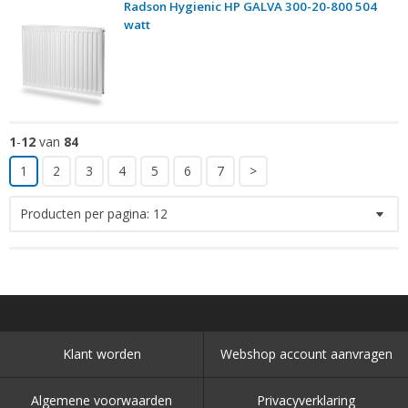
Radson Hygienic HP GALVA 300-20-800 504
watt
1
-
12
van
84
1
2
3
4
5
6
7
>
Producten per pagina:
12
Klant worden
Webshop account aanvragen
Algemene voorwaarden
Privacyverklaring