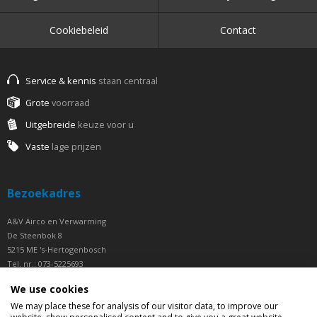
Cookiebeleid
Contact
Service & kennis
staan centraal
Grote
voorraad
Uitgebreide
keuze voor u
Vaste
lage prijzen
Bezoekadres
A&V Airco en Verwarming
De Steenbok 8
5215 ME 's-Hertogenbosch
Tel. nr.: 073-5225693
Fax nr.: 073-5225694
We use cookies
Openingstijden
We may place these for analysis of our visitor data, to improve our