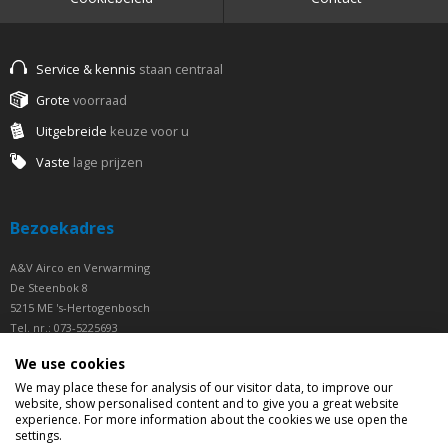
Service & kennis
staan centraal
Grote
voorraad
Uitgebreide
keuze voor u
Vaste
lage prijzen
Bezoekadres
A&V Airco en Verwarming
De Steenbok 8
5215 ME 's-Hertogenbosch
Tel. nr.: 073-5225693
Fax nr.: 073-5225694
We use cookies
Openingstijden
We may place these for analysis of our visitor data, to improve our
website, show personalised content and to give you a great website
experience. For more information about the cookies we use open the
Ma t/m Vrij van 07.30 tot 16.30 uur
settings.