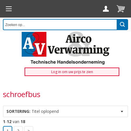
Log in om uw prijs te zien
schroefbus
SORTERING:
Titel oplopend
1
-
12
van
18
1
2
>