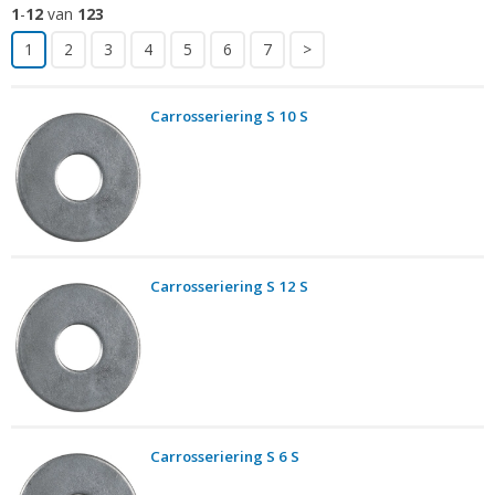
1
-
12
van
123
1
2
3
4
5
6
7
>
Carrosseriering S 10 S
Carrosseriering S 12 S
Carrosseriering S 6 S