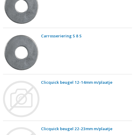
Carrosseriering S 8 S
Clicquick beugel 12-14mm m/plaatje
Clicquick beugel 22-23mm m/plaatje