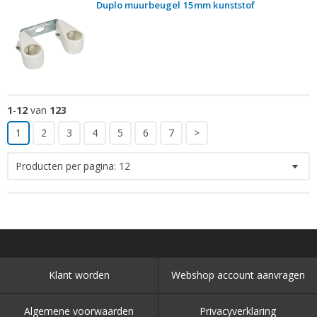
Duplo muurbeugel 15mm kunststof
1
-
12
van
123
1
2
3
4
5
6
7
>
Producten per pagina:
12
Klant worden
Webshop account aanvragen
Algemene voorwaarden
Privacyverklaring