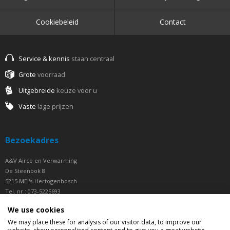
Cookiebeleid
Contact
Service & kennis
staan centraal
Grote
voorraad
Uitgebreide
keuze voor u
Vaste
lage prijzen
Bezoekadres
A&V Airco en Verwarming
De Steenbok 8
5215 ME 's-Hertogenbosch
Tel. nr.: 073-5225693
Fax nr.: 073-5225694
We use cookies
Openingstijden
We may place these for analysis of our visitor data, to improve our