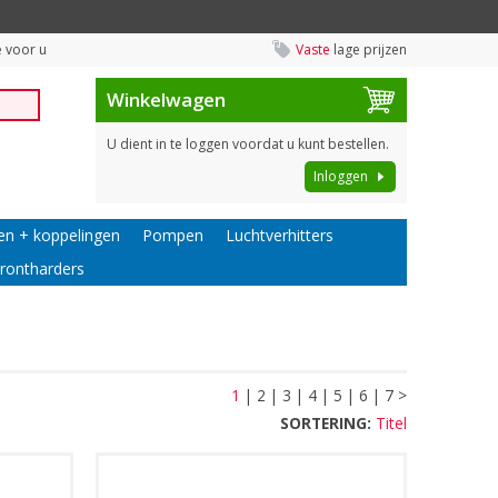
 voor u
Vaste
lage prijzen
Winkelwagen
U dient in te loggen voordat u kunt bestellen.
Inloggen
en + koppelingen
Pompen
Luchtverhitters
rontharders
1
|
2
|
3
|
4
|
5
|
6
|
7
>
SORTERING:
Titel