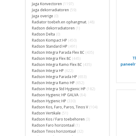
Jaga Konvectoren
(1197)
Jaga dekorradiatoren
(59)
Jaga overige
(0)
Radiator toebeh.en ophangmat.
(48)
Radson dekorradiatoren
(1)
Radson Delta
(0)
Radson Kompact HP
(450)
Radson Standard HP
(491)
Radson Integra Parada Flex 8C
(435)
T
Radson Integra Flex 8C
(445)
paneelr
Radson Integra Ramo Flex 8C
(435)
Radson Integra HP
(622)
Radson Integra Parada HP
(653)
Radson Integra Ramo HP
(652)
Radson Integra Std Hygienic HP
(182)
Radson Hygienic HP GALVA
(84)
Radson Hygienic HP
(330)
Radson Kos, Faro, Paros, Tinos V
(104)
Radson Vertikale
(51)
Radson Kos / Faro toebehoren
(3)
Radson Faro horizontaal
(1)
Radson Tinos horizontaal
(32)