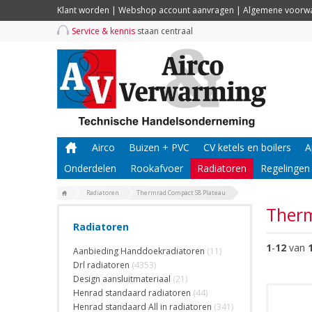
Klant worden
|
Webshop account aanvragen
|
Algemene voorw
Service & kennis
staan centraal
Airco
Buizen + PVC
CV ketels en boilers
A
Onderdelen
Rookafvoer
Radiatoren
Regelingen
Radiatoren
Thermrad Compact S8 Plateau
Therm
Radiatoren
1
-
12
van
Aanbieding Handdoekradiatoren
(11)
Drl radiatoren
(4353)
Design aansluitmateriaal
(21)
Henrad standaard radiatoren
(44)
Henrad standaard All in radiatoren
(341)