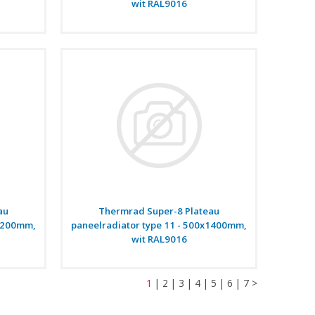
wit RAL9016
au
Thermrad Super-8 Plateau
x1200mm,
paneelradiator type 11 - 500x1400mm,
wit RAL9016
1
|
2
|
3
|
4
|
5
|
6
|
7
>