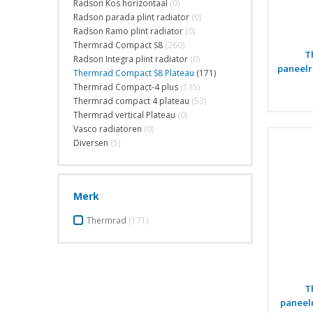
Radson Kos horizontaal
(0)
Radson parada plint radiator
(0)
Radson Ramo plint radiator
(0)
Thermrad Compact S8
(260)
T
Radson Integra plint radiator
(0)
paneelr
Thermrad Compact S8 Plateau
(171)
Thermrad Compact-4 plus
(135)
Thermrad compact 4 plateau
(53)
Thermrad vertical Plateau
(0)
Vasco radiatoren
(0)
Diversen
(5)
Merk
Thermrad
(171)
T
paneel