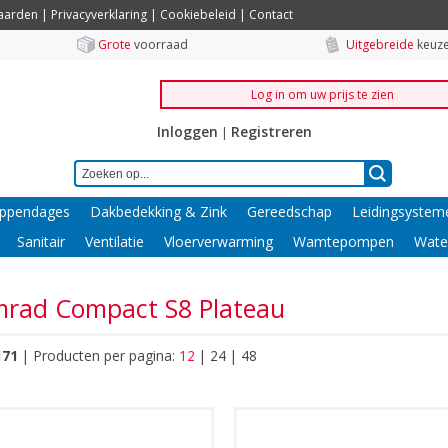
aarden
|
Privacyverklaring
|
Cookiebeleid
|
Contact
Grote
voorraad
Uitgebreide
keuze
Log in om uw prijs te zien
Inloggen
Registreren
|
ppendages
Dakbedekking & Zink
Gereedschap
Leidingsystem
Sanitair
Ventilatie
Vloerverwarming
Wamtepompen
Wate
rad Compact S8 Plateau
171
|
Producten per pagina:
12
|
24
|
48