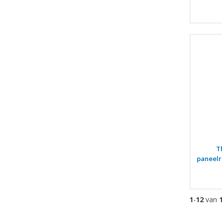
T
paneelr
1
-
12
van