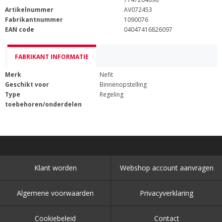
Artikelnummer
AV072453
Fabrikantnummer
1090076
EAN code
04047416826097
FABRIKANT INFORMATIE
Merk
Nefit
Geschikt voor
Binnenopstelling
Type
Regeling
toebehoren/onderdelen
Klant worden
Webshop account aanvragen
Algemene voorwaarden
Privacyverklaring
Cookiebeleid
Contact