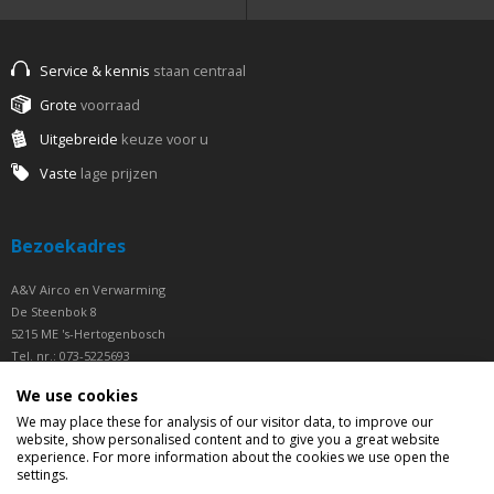
Service & kennis
staan centraal
Grote
voorraad
Uitgebreide
keuze voor u
Vaste
lage prijzen
Bezoekadres
A&V Airco en Verwarming
De Steenbok 8
5215 ME 's-Hertogenbosch
Tel. nr.: 073-5225693
Fax nr.: 073-5225694
We use cookies
Openingstijden
We may place these for analysis of our visitor data, to improve our
website, show personalised content and to give you a great website
experience. For more information about the cookies we use open the
Ma t/m Vrij van 07.30 tot 16.30 uur
settings.