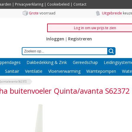
aarden
|
Privacyverklaring
|
Cookiebeleid
|
Contact
Grote
voorraad
Uitgebreide
keuze
Log in om uw prijs te zien
Inloggen
Registreren
|
ppendages
Dakbedekking & Zink
Gereedschap
Leidingsystem
Sanitair
Ventilatie
Vloerverwarming
Wamtepompen
Wate
Quinta/avanta S62372
a buitenvoeler Quinta/avanta S62372