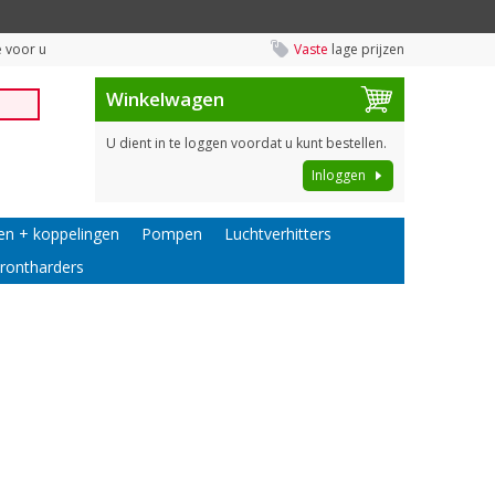
 voor u
Vaste
lage prijzen
Winkelwagen
U dient in te loggen voordat u kunt bestellen.
Inloggen
en + koppelingen
Pompen
Luchtverhitters
rontharders