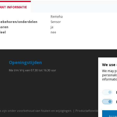
ANT INFORMATIE
Remeha
oebehoren/onderdelen
Sensor
horen
ja
eel
nee
Openingstijden
We use 
Ma t/m Vrij van 07.30 tot 16.30 uur
We may pla
personali
informati
ties zijn onder voorbehoud van fouten en wijzigingen. | Productafbeeldingen en -om
Accep