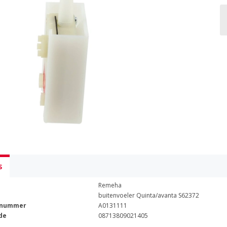
S
Remeha
buitenvoeler Quinta/avanta S62372
lnummer
A0131111
de
08713809021405