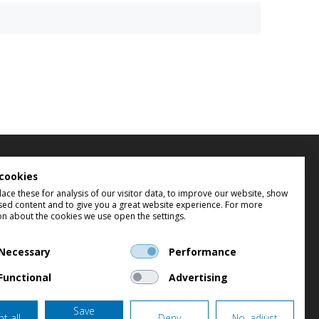
cookies
ce these for analysis of our visitor data, to improve our website, show
sed content and to give you a great website experience. For more
on about the cookies we use open the settings.
Necessary
Performance
Functional
Advertising
schrijvingen kunnen afwijken van de werkelijkheid.
Save
t all
Deny
No, adjust