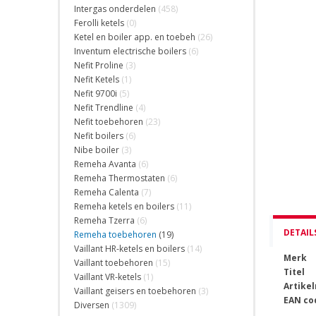
Intergas onderdelen
(458)
Ferolli ketels
(0)
Ketel en boiler app. en toebeh
(26)
Inventum electrische boilers
(6)
Nefit Proline
(3)
Nefit Ketels
(1)
Nefit 9700i
(5)
Nefit Trendline
(4)
Nefit toebehoren
(23)
Nefit boilers
(6)
Nibe boiler
(3)
Remeha Avanta
(6)
Remeha Thermostaten
(6)
Remeha Calenta
(7)
Remeha ketels en boilers
(11)
Remeha Tzerra
(6)
DETAIL
Remeha toebehoren
(19)
Vaillant HR-ketels en boilers
(14)
Merk
Vaillant toebehoren
(15)
Titel
Vaillant VR-ketels
(1)
Artike
Vaillant geisers en toebehoren
(3)
EAN co
Diversen
(1309)