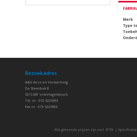
FABRIK
Merk
Type t
Toebe
Onderd
Bezoekadres
A&V Airco en Verwarming
De Steenbok 8
5215 ME 's-Hertogenbosch
Tel. nr.: 073-5225693
Fax nr.: 073-5225694
Alle getoonde prijzen zijn excl. BTW. | Specifica