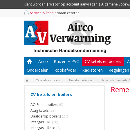
Klant worden
|
Webshop account aanvragen
|
Algemene voorw
Service & kennis
staan centraal
Airco
Buizen + PVC
CV ketels en boilers
A
Onderdelen
Rookafvoer
Radiatoren
Regelingen
CV ketels en boilers
Remeha toebehoren
Remeha buitenvoeler 
Remeh
CV ketels en boilers
AO Smith boilers
(0)
Atag ketels
(23)
Daalderop boilers
(27)
Intergas HRE
(28)
Intergas HReco
(8)