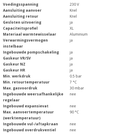
Voedingsspanning
230 V
Aansluiting aanvoer
Knel
Aansluiting retour
Knel
Gesloten uitvoering
ja
Capaciteitsprofiel
XL
Materiaal warmtewisselaar
Aluminium
Verwarmingsvermogen
ja
instelbaar
Ingebouwde pompschakeling
ja
Gaskeur VR/SV
ja
Gaskeur NZ
ja
Gaskeur HR
ja
Min. werkdruk
0.5 bar
Min. retourtemperatuur
7 °C
Max. gasvoordruk
30 mbar
Ingebouwde weersafhankelijke
nee
regelaar
Ingebouwd expansievat
nee
Max. aanvoertemperatuur
90 °C
(werktemperatuur)
Ingebouwde vul-/aftapkraan
nee
Ingebouwd overdrukventiel
nee