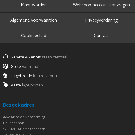
Klant worden
Webshop account aanvragen
Algemene voorwaarden
Privacyverklaring
Cookiebeleid
Contact
Service & kennis
staan centraal
Grote
voorraad
Uitgebreide
keuze voor u
Vaste
lage prijzen
Bezoekadres
A&V Airco en Verwarming
De Steenbok 8
5215 ME 's-Hertogenbosch
Tel. nr.: 073-5225693