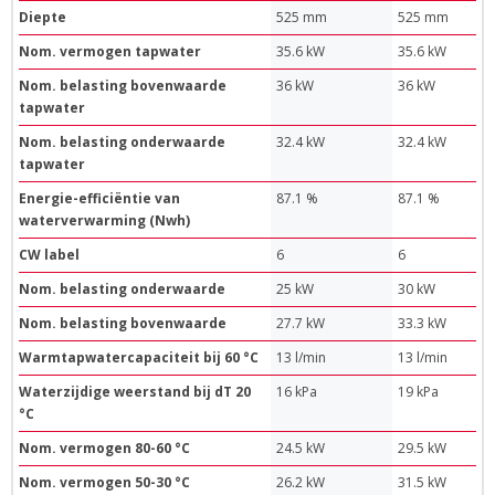
Diepte
525 mm
525 mm
Nom. vermogen tapwater
35.6 kW
35.6 kW
Nom. belasting bovenwaarde
36 kW
36 kW
tapwater
Nom. belasting onderwaarde
32.4 kW
32.4 kW
tapwater
Energie-efficiëntie van
87.1 %
87.1 %
waterverwarming (Nwh)
CW label
6
6
Nom. belasting onderwaarde
25 kW
30 kW
Nom. belasting bovenwaarde
27.7 kW
33.3 kW
Warmtapwatercapaciteit bij 60 °C
13 l/min
13 l/min
Waterzijdige weerstand bij dT 20
16 kPa
19 kPa
°C
Nom. vermogen 80-60 °C
24.5 kW
29.5 kW
Nom. vermogen 50-30 °C
26.2 kW
31.5 kW