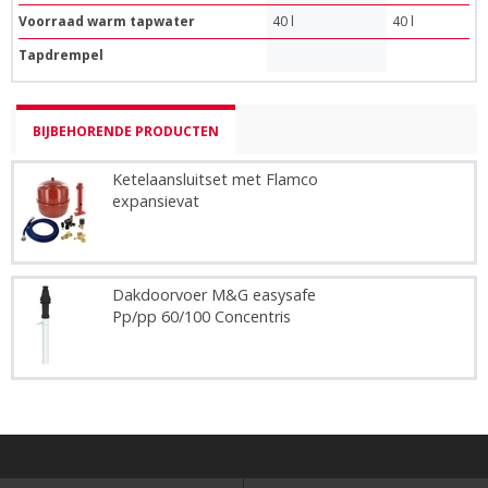
Voorraad warm tapwater
40 l
40 l
Tapdrempel
BIJBEHORENDE PRODUCTEN
Ketelaansluitset met Flamco
expansievat
Dakdoorvoer M&G easysafe
Pp/pp 60/100 Concentris