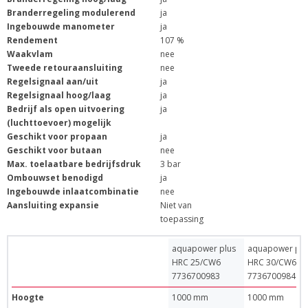
Branderregeling modulerend
ja
Ingebouwde manometer
ja
Rendement
107 %
Waakvlam
nee
Tweede retouraansluiting
nee
Regelsignaal aan/uit
ja
Regelsignaal hoog/laag
ja
Bedrijf als open uitvoering
ja
(luchttoevoer) mogelijk
Geschikt voor propaan
ja
Geschikt voor butaan
nee
Max. toelaatbare bedrijfsdruk
3 bar
Ombouwset benodigd
ja
Ingebouwde inlaatcombinatie
nee
Aansluiting expansie
Niet van
toepassing
aquapower plus
aquapower plu
HRC 25/CW6
HRC 30/CW6
7736700983
7736700984
Hoogte
1000 mm
1000 mm