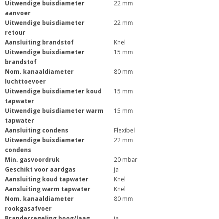
Uitwendige buisdiameter
22 mm
aanvoer
Uitwendige buisdiameter
22 mm
retour
Aansluiting brandstof
Knel
Uitwendige buisdiameter
15 mm
brandstof
Nom. kanaaldiameter
80 mm
luchttoevoer
Uitwendige buisdiameter koud
15 mm
tapwater
Uitwendige buisdiameter warm
15 mm
tapwater
Aansluiting condens
Flexibel
Uitwendige buisdiameter
22 mm
condens
Min. gasvoordruk
20 mbar
Geschikt voor aardgas
ja
Aansluiting koud tapwater
Knel
Aansluiting warm tapwater
Knel
Nom. kanaaldiameter
80 mm
rookgasafvoer
Branderregeling hoog/laag
ja